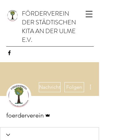
FÖRDERVEREIN
DER STÄDTISCHEN
KITA AN DER ULME
E.V.
Weitere Optionen
Nachricht
Folgen
Administrator
foerderverein