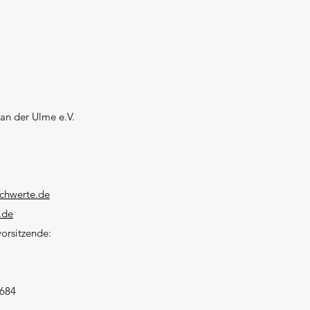
M
 an der Ulme e.V.
schwerte.de
.de
orsitzende:
684