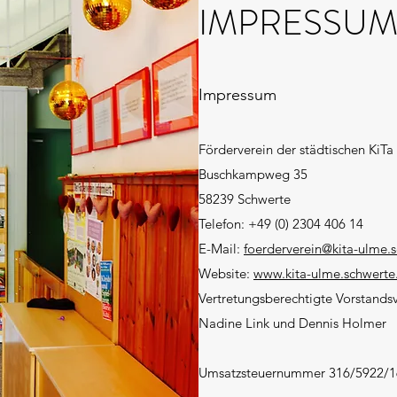
IMPRESSU
Impressum
Förderverein der städtischen KiTa
Buschkampweg 35
58239 Schwerte
Telefon: +49 (0) 2304 406 14
E-Mail:
foerderverein@kita-ulme.
Website:
www.kita-ulme.schwerte
Vertretungsberechtigte Vorstandsv
Nadine Link und Dennis Holmer
Umsatzsteuernummer 316/5922/1