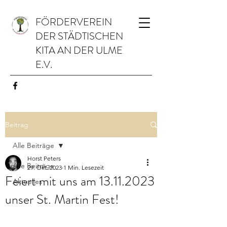
FÖRDERVEREIN
DER STÄDTISCHEN
KITA AN DER ULME
E.V.
Beitrag
Alle Beiträge
Horst Peters
Alle Beiträge
29. Okt. 2023
1 Min. Lesezeit
Feiert mit uns am 13.11.2023
Aktuelles
unser St. Martin Fest!