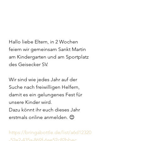
Hallo liebe Eltern, in 2 Wochen 
feiern wir gemeinsam Sankt Martin 
am Kindergarten und am Sportplatz 
des Geisecker SV.
Wir sind wie jedes Jahr auf der 
Suche nach freiwilligen Helfern, 
damit es ein gelungenes Fest für 
unsere Kinder wird.
Dazu könnt ihr euch dieses Jahr 
erstmals online anmelden. 😊
https://bringabottle.de/list/a6d12320
-52e2-435a-869f-6ae52c82bbec