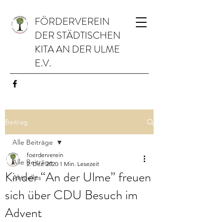
FÖRDERVEREIN
DER STÄDTISCHEN
KITA AN DER ULME
E.V.
Beitrag
Alle Beiträge
foerderverein
Alle Beiträge
2. Dez. 2020
1 Min. Lesezeit
Kinder “An der Ulme” freuen
Aktuelles
sich über CDU Besuch im
Advent